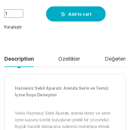
Haznesiz Sebil Aparatı quantity
Add to cart
Karşılaştır
Description
Özellikler
Değerlendi
Haznesiz Sebil Aparatı: Anında Serin ve Temiz
İçme Suyu Deneyimi
Velos Haznesiz Sebil Aparatı, anında temiz ve serin
içme suyunu sizinle buluşturan pratik bir çözümdür.
Büyük hacimli damacana sularınızı muhafaza etmek