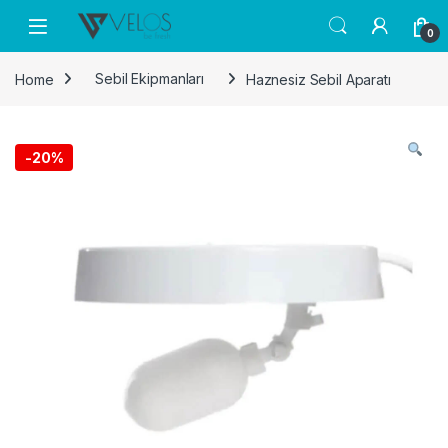
Skip to navigation
Skip to content
0
Home
Sebil Ekipmanları
Haznesiz Sebil Aparatı
-
20%