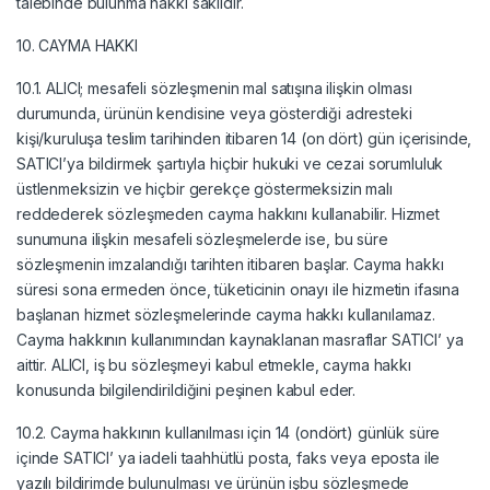
talebinde bulunma hakkı saklıdır.
10. CAYMA HAKKI
10.1. ALICI; mesafeli sözleşmenin mal satışına ilişkin olması
durumunda, ürünün kendisine veya gösterdiği adresteki
kişi/kuruluşa teslim tarihinden itibaren 14 (on dört) gün içerisinde,
SATICI’ya bildirmek şartıyla hiçbir hukuki ve cezai sorumluluk
üstlenmeksizin ve hiçbir gerekçe göstermeksizin malı
reddederek sözleşmeden cayma hakkını kullanabilir. Hizmet
sunumuna ilişkin mesafeli sözleşmelerde ise, bu süre
sözleşmenin imzalandığı tarihten itibaren başlar. Cayma hakkı
süresi sona ermeden önce, tüketicinin onayı ile hizmetin ifasına
başlanan hizmet sözleşmelerinde cayma hakkı kullanılamaz.
Cayma hakkının kullanımından kaynaklanan masraflar SATICI’ ya
aittir. ALICI, iş bu sözleşmeyi kabul etmekle, cayma hakkı
konusunda bilgilendirildiğini peşinen kabul eder.
10.2. Cayma hakkının kullanılması için 14 (ondört) günlük süre
içinde SATICI’ ya iadeli taahhütlü posta, faks veya eposta ile
yazılı bildirimde bulunulması ve ürünün işbu sözleşmede