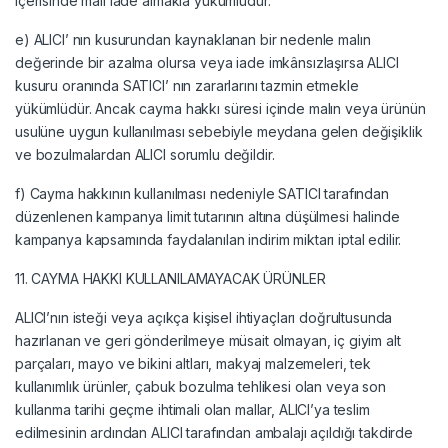
içerisinde malı iade almakla yükümlüdür.
e) ALICI’ nın kusurundan kaynaklanan bir nedenle malın
değerinde bir azalma olursa veya iade imkânsızlaşırsa ALICI
kusuru oranında SATICI’ nın zararlarını tazmin etmekle
yükümlüdür. Ancak cayma hakkı süresi içinde malın veya ürünün
usulüne uygun kullanılması sebebiyle meydana gelen değişiklik
ve bozulmalardan ALICI sorumlu değildir.
f) Cayma hakkının kullanılması nedeniyle SATICI tarafından
düzenlenen kampanya limit tutarının altına düşülmesi halinde
kampanya kapsamında faydalanılan indirim miktarı iptal edilir.
11. CAYMA HAKKI KULLANILAMAYACAK ÜRÜNLER
ALICI’nın isteği veya açıkça kişisel ihtiyaçları doğrultusunda
hazırlanan ve geri gönderilmeye müsait olmayan, iç giyim alt
parçaları, mayo ve bikini altları, makyaj malzemeleri, tek
kullanımlık ürünler, çabuk bozulma tehlikesi olan veya son
kullanma tarihi geçme ihtimali olan mallar, ALICI’ya teslim
edilmesinin ardından ALICI tarafından ambalajı açıldığı takdirde