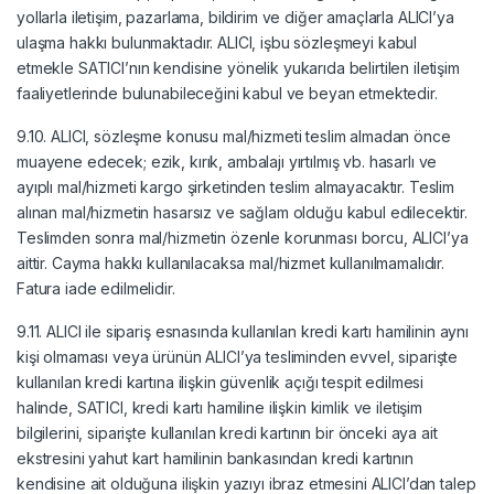
yollarla iletişim, pazarlama, bildirim ve diğer amaçlarla ALICI’ya
ulaşma hakkı bulunmaktadır. ALICI, işbu sözleşmeyi kabul
etmekle SATICI’nın kendisine yönelik yukarıda belirtilen iletişim
faaliyetlerinde bulunabileceğini kabul ve beyan etmektedir.
9.10. ALICI, sözleşme konusu mal/hizmeti teslim almadan önce
muayene edecek; ezik, kırık, ambalajı yırtılmış vb. hasarlı ve
ayıplı mal/hizmeti kargo şirketinden teslim almayacaktır. Teslim
alınan mal/hizmetin hasarsız ve sağlam olduğu kabul edilecektir.
Teslimden sonra mal/hizmetin özenle korunması borcu, ALICI’ya
aittir. Cayma hakkı kullanılacaksa mal/hizmet kullanılmamalıdır.
Fatura iade edilmelidir.
9.11. ALICI ile sipariş esnasında kullanılan kredi kartı hamilinin aynı
kişi olmaması veya ürünün ALICI’ya tesliminden evvel, siparişte
kullanılan kredi kartına ilişkin güvenlik açığı tespit edilmesi
halinde, SATICI, kredi kartı hamiline ilişkin kimlik ve iletişim
bilgilerini, siparişte kullanılan kredi kartının bir önceki aya ait
ekstresini yahut kart hamilinin bankasından kredi kartının
kendisine ait olduğuna ilişkin yazıyı ibraz etmesini ALICI’dan talep