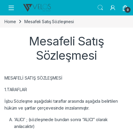
Skip to navigation
Skip to content
0
Home
Mesafeli Satış Sözleşmesi
Mesafeli Satış
Sözleşmesi
MESAFELİ SATIŞ SÖZLEŞMESİ
1.TARAFLAR
İşbu Sözleşme aşağıdaki taraflar arasında aşağıda belirtilen
hüküm ve şartlar çerçevesinde imzalanmıştır.
‘ALICI’ ; (sözleşmede bundan sonra “ALICI” olarak
anılacaktır)