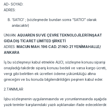
AD- SOYAD:
ADRES:
‘SATICI’ ; (sözleşmede bundan sonra “SATICI” olarak
anılacaktır)
ÜNVAN:
AQUAREN SU VE ÇEVRE TEKNOLOJİLERİ İNŞAAT
GIDA DIŞ TİCARET LİMİTED ŞİRKETİ
ADRES:
MACUN MAH. 196 CAD. 21 NO: 21 YENİMAHALLE/
ANKARA
İş bu sözleşmeyi kabul etmekle ALICI, sözleşme konusu siparişi
onayladığı takdirde sipariş konusu bedeli ve varsa kargo ücreti,
vergi gibi belirtilen ek ücretleri ödeme yükümlülüğü altına
gireceğini ve bu konuda bilgilendirildiğini peşinen kabul eder.
2.TANIMLAR
İşbu sözleşmenin uygulanmasında ve yorumlanmasında aşağıda
yazılı terimler karşılarındaki yazılı açıklamaları ifade edeceklerdir.