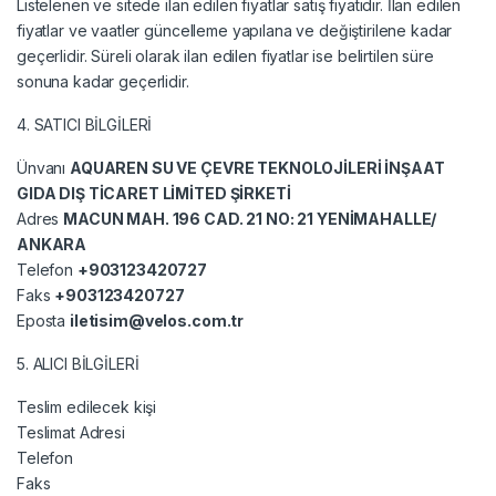
Listelenen ve sitede ilan edilen fiyatlar satış fiyatıdır. İlan edilen
fiyatlar ve vaatler güncelleme yapılana ve değiştirilene kadar
geçerlidir. Süreli olarak ilan edilen fiyatlar ise belirtilen süre
sonuna kadar geçerlidir.
4. SATICI BİLGİLERİ
Ünvanı
AQUAREN SU VE ÇEVRE TEKNOLOJİLERİ İNŞAAT
GIDA DIŞ TİCARET LİMİTED ŞİRKETİ
Adres
MACUN MAH. 196 CAD. 21 NO: 21 YENİMAHALLE/
ANKARA
Telefon
+903123420727
Faks
+903123420727
Eposta
iletisim@velos.com.tr
5. ALICI BİLGİLERİ
Teslim edilecek kişi
Teslimat Adresi
Telefon
Faks