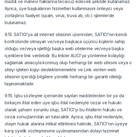
maddi ve manevi haklarına tecavüz edecek şekilde kullanamaz.
Ayrıca, üye başkalarının hizmetleri kullanmasını önleyici veya
zorlaştırıcı faaliyet (spam, virus, truva atı, vb.) işlemlerde
bulunamaz.
9.15. SATICI’ya ait internet sitesinin üzerinden, SATICI’nın kendi
kontrolünde olmayan ve/veya başkaca üçüncü kişilerin sahip
olduğu ve/veya işlettiği başka web sitelerine ve/veya başka
içeriklere link verilebilir. Bu linkler ALICI’ya yönlenme kolaylığı
sağlamak amacıyla konmuş olup herhangi bir web sitesini veya o
siteyi işleten kişiyi desteklememekte ve Link verilen web
sitesinin içerdiği bilgilere yönelik herhangi bir garanti niteliği
taşımamaktadır.
9.16. İşbu sözleşme içerisinde sayılan maddelerden bir ya da
birkaçını ihlal eden üye işbu ihlal nedeniyle cezai ve hukuki
olarak şahsen sorumlu olup, SATICI’yı bu ihlallerin hukuki ve
cezai sonuçlarından ari tutacaktır. Ayrıca; işbu ihlal nedeniyle,
olayın hukuk alanına intikal ettirilmesi halinde, SATICI’nın üyeye
karşı üyelik sözleşmesine uyulmamasından dolayı tazminat