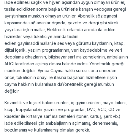
iade edilmesi sağlık ve hijyen açısından uygun olmayan ürünler,
teslim edildikten sonra başka ürünlerle karışan vedoğası gereği
ayrıştırılması mümkün olmayan ürünler, Abonelik sözleşmesi
kapsamında sağlananlar dışında, gazete ve dergi gibi süreli
yayınlara ilişkin mallar, Elektronik ortamda anında ifa edilen
hizmetler veya tüketiciye anında teslim
edilen gayrimaddi mallar,ile ses veya görüntü kayıtlarının, kitap,
dijital içerik, yazılım programlarının, veri kaydedebilme ve veri
depolama cihazlarının, bilgisayar sarf malzemelerinin, ambalajının
ALICI tarafından açılmış olması halinde iadesi Yönetmelik gereği
mümkün değildir. Ayrıca Cayma hakkı süresi sona ermeden
önce, tüketicinin onayı ile ifasına başlanan hizmetlere ilişkin
cayma hakkının kullanılması daYönetmelik gereği mümkün
değildir.
Kozmetik ve kişisel bakım ürünleri, iç giyim ürünleri, mayo, bikini,
kitap, kopyalanabilir yazılım ve programlar, DVD, VCD, CD ve
kasetler ile kırtasiye sarf malzemeleri (toner, kartuş, şerit vb.)
iade edilebilmesi için ambalajlarının açılmamış, denenmemiş,
bozulmamış ve kullanılmamış olmaları gerekir.