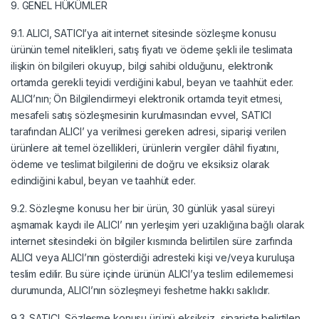
9. GENEL HÜKÜMLER
9.1. ALICI, SATICI’ya ait internet sitesinde sözleşme konusu
ürünün temel nitelikleri, satış fiyatı ve ödeme şekli ile teslimata
ilişkin ön bilgileri okuyup, bilgi sahibi olduğunu, elektronik
ortamda gerekli teyidi verdiğini kabul, beyan ve taahhüt eder.
ALICI’nın; Ön Bilgilendirmeyi elektronik ortamda teyit etmesi,
mesafeli satış sözleşmesinin kurulmasından evvel, SATICI
tarafından ALICI’ ya verilmesi gereken adresi, siparişi verilen
ürünlere ait temel özellikleri, ürünlerin vergiler dâhil fiyatını,
ödeme ve teslimat bilgilerini de doğru ve eksiksiz olarak
edindiğini kabul, beyan ve taahhüt eder.
9.2. Sözleşme konusu her bir ürün, 30 günlük yasal süreyi
aşmamak kaydı ile ALICI’ nın yerleşim yeri uzaklığına bağlı olarak
internet sitesindeki ön bilgiler kısmında belirtilen süre zarfında
ALICI veya ALICI’nın gösterdiği adresteki kişi ve/veya kuruluşa
teslim edilir. Bu süre içinde ürünün ALICI’ya teslim edilememesi
durumunda, ALICI’nın sözleşmeyi feshetme hakkı saklıdır.
9.3. SATICI, Sözleşme konusu ürünü eksiksiz, siparişte belirtilen