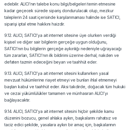
edebilir. ALICI’nın talebe konu bilgi/belgeleri temin etmesine
kadar geçecek sürede sipariş dondurulacak olup, mezkur
taleplerin 24 saat içerisinde karşılanmaması halinde ise SATICI,
siparişi iptal etme hakkını haizdir.
9.12. ALICI, SATICI’ya ait internet sitesine üye olurken verdiği
kişisel ve diğer sair bilgilerin gerçeğe uygun olduğunu,
SATICI’nın bu bilgilerin gerçeğe aykırılığı nedeniyle uğrayacağı
tüm zararları, SATICI’nın ilk bildirimi üzerine derhal, nakden ve
defaten tazmin edeceğini beyan ve taahhüt eder.
9.13. ALICI, SATICI’ya ait internet sitesini kullanırken yasal
mevzuat hükümlerine riayet etmeyi ve bunları ihlal etmemeyi
baştan kabul ve taahhüt eder. Aksi takdirde, doğacak tüm hukuki
ve cezai yükümlülükler tamamen ve münhasıran ALICI’yı
bağlayacaktır.
9.14. ALICI, SATICI’ya ait internet sitesini hiçbir şekilde kamu
düzenini bozucu, genel ahlaka aykırı, başkalarını rahatsız ve
taciz edici şekilde, yasalara aykırı bir amaç için, başkalarının