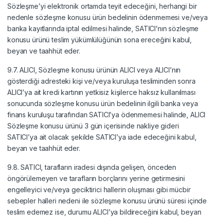
Sözleşme’yi elektronik ortamda teyit edeceğini, herhangi bir
nedenle sözleşme konusu ürün bedelinin ödenmemesi ve/veya
banka kayıtlarında iptal edilmesi halinde, SATICI’nın sözleşme
konusu ürünü teslim yükümlülüğünün sona ereceğini kabul,
beyan ve taahhüt eder.
9.7. ALICI, Sözleşme konusu ürünün ALICI veya ALICI’nın
gösterdiği adresteki kişi ve/veya kuruluşa tesliminden sonra
ALICI’ya ait kredi kartının yetkisiz kişilerce haksız kullanılması
sonucunda sözleşme konusu ürün bedelinin ilgili banka veya
finans kuruluşu tarafından SATICI’ya ödenmemesi halinde, ALICI
Sözleşme konusu ürünü 3 gün içerisinde nakliye gideri
SATICI’ya ait olacak şekilde SATICI’ya iade edeceğini kabul,
beyan ve taahhüt eder.
9.8. SATICI, tarafların iradesi dışında gelişen, önceden
öngörülemeyen ve tarafların borçlarını yerine getirmesini
engelleyici ve/veya geciktirici hallerin oluşması gibi mücbir
sebepler halleri nedeni ile sözleşme konusu ürünü süresi içinde
teslim edemez ise, durumu ALICI’ya bildireceğini kabul, beyan