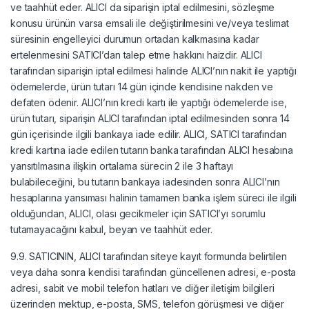
ve taahhüt eder. ALICI da siparişin iptal edilmesini, sözleşme
konusu ürünün varsa emsali ile değiştirilmesini ve/veya teslimat
süresinin engelleyici durumun ortadan kalkmasına kadar
ertelenmesini SATICI’dan talep etme hakkını haizdir. ALICI
tarafından siparişin iptal edilmesi halinde ALICI’nın nakit ile yaptığı
ödemelerde, ürün tutarı 14 gün içinde kendisine nakden ve
defaten ödenir. ALICI’nın kredi kartı ile yaptığı ödemelerde ise,
ürün tutarı, siparişin ALICI tarafından iptal edilmesinden sonra 14
gün içerisinde ilgili bankaya iade edilir. ALICI, SATICI tarafından
kredi kartına iade edilen tutarın banka tarafından ALICI hesabına
yansıtılmasına ilişkin ortalama sürecin 2 ile 3 haftayı
bulabileceğini, bu tutarın bankaya iadesinden sonra ALICI’nın
hesaplarına yansıması halinin tamamen banka işlem süreci ile ilgili
olduğundan, ALICI, olası gecikmeler için SATICI’yı sorumlu
tutamayacağını kabul, beyan ve taahhüt eder.
9.9. SATICININ, ALICI tarafından siteye kayıt formunda belirtilen
veya daha sonra kendisi tarafından güncellenen adresi, e-posta
adresi, sabit ve mobil telefon hatları ve diğer iletişim bilgileri
üzerinden mektup, e-posta, SMS, telefon görüşmesi ve diğer