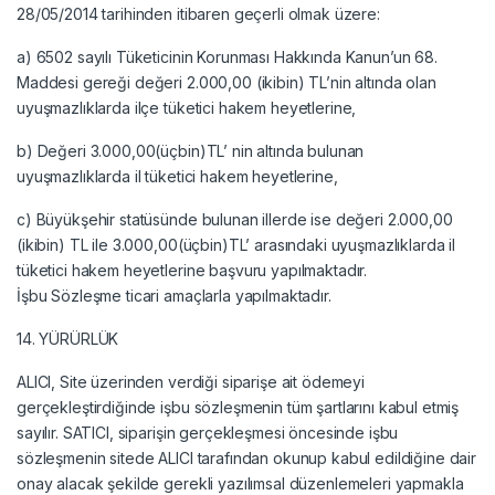
28/05/2014 tarihinden itibaren geçerli olmak üzere:
a) 6502 sayılı Tüketicinin Korunması Hakkında Kanun’un 68.
Maddesi gereği değeri 2.000,00 (ikibin) TL’nin altında olan
uyuşmazlıklarda ilçe tüketici hakem heyetlerine,
b) Değeri 3.000,00(üçbin)TL’ nin altında bulunan
uyuşmazlıklarda il tüketici hakem heyetlerine,
c) Büyükşehir statüsünde bulunan illerde ise değeri 2.000,00
(ikibin) TL ile 3.000,00(üçbin)TL’ arasındaki uyuşmazlıklarda il
tüketici hakem heyetlerine başvuru yapılmaktadır.
İşbu Sözleşme ticari amaçlarla yapılmaktadır.
14. YÜRÜRLÜK
ALICI, Site üzerinden verdiği siparişe ait ödemeyi
gerçekleştirdiğinde işbu sözleşmenin tüm şartlarını kabul etmiş
sayılır. SATICI, siparişin gerçekleşmesi öncesinde işbu
sözleşmenin sitede ALICI tarafından okunup kabul edildiğine dair
onay alacak şekilde gerekli yazılımsal düzenlemeleri yapmakla