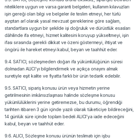
niteliklere uygun ve varsa garanti belgeleri, kullanım kılavuzları
işin gereği olan bilgi ve belgeler ile teslim etmeyi, her türlü
ayıptan arî olarak yasal mevzuat gereklerine göre sağlam,
standartlara uygun bir şekilde işi doğruluk ve dürüstlük esasları
dâhilinde ifa etmeyi, hizmet kalitesini koruyup yükseltmeyi, işin
ifası sırasında gerekli dikkat ve özeni göstermeyi, ihtiyat ve
öngörü ile hareket etmeyi kabul, beyan ve taahhüt eder.
9.4. SATICI, sözleşmeden doğan ifa yükümlülüğünün süresi
dolmadan ALICI’yı bilgilendirmek ve açıkça onayını almak
suretiyle eşit kalite ve fiyatta farklı bir ürün tedarik edebilir.
9.5. SATICI, sipariş konusu ürün veya hizmetin yerine
getirilmesinin imkânsızlaşması halinde sözleşme konusu
yükümlülüklerini yerine getiremezse, bu durumu, öğrendiği
tarihten itibaren 3 gün içinde yazılı olarak tüketiciye bildireceğini,
14 günlük süre içinde toplam bedeli ALICI’ya iade edeceğini
kabul, beyan ve taahhüt eder.
9.6. ALICI, Sözleşme konusu ürünün teslimatı için işbu