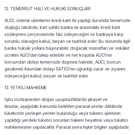
12. TEMERRÜT HALİ VE HUKUKİ SONUÇLARI
ALICI, ödeme işlemlerini kredi kartı ile yaptığı durumda temerrüde
düştüğü takdirde, kart sahibi banka ile arasındaki kredi kartı
sözleşmesi çerçevesinde faiz ödeyeceğini ve bankaya karşı
sorumlu olacağını kabul, beyan ve taahhüt eder. Bu durumda ilgili
banka hukuki yollara başvurabilir; doğacak masrafları ve vekâlet
ücretini ALICI’dan talep edebilir ve her koşulda ALICI’nın
borcundan dolayı temerrüde düşmesi halinde, ALICI, borcun
gecikmeli ifasından dolayı SATICI’nın uğradığı zarar ve ziyanını
ödeyeceğini kabul, beyan ve taahhüt eder
13. YETKİLİ MAHKEME
İşbu sözleşmeden doğan uyuşmazlıklarda şikayet ve
itirazlar, aşağıdaki kanunda belirtilen parasal sınırlar dâhilinde
tüketicinin yerleşim yerinin bulunduğu veya tüketici işleminin
yapıldığı yerdeki tüketici sorunları hakem heyetine veya tüketici
mahkemesine yapılacaktır. Parasal sınıra ilişkin bilgiler aşağıdadır: