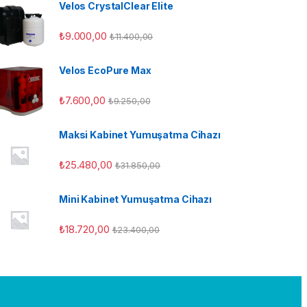
Velos CrystalClear Elite
₺
9.000,00
₺
11.400,00
Velos EcoPure Max
₺
7.600,00
₺
9.250,00
Maksi Kabinet Yumuşatma Cihazı
₺
25.480,00
₺
31.850,00
Mini Kabinet Yumuşatma Cihazı
₺
18.720,00
₺
23.400,00