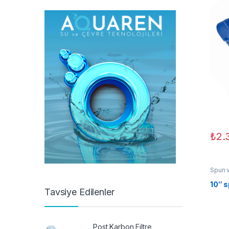
₺
2.
Spun ve
10″ s
Tavsiye Edilenler
Post Karbon Filtre