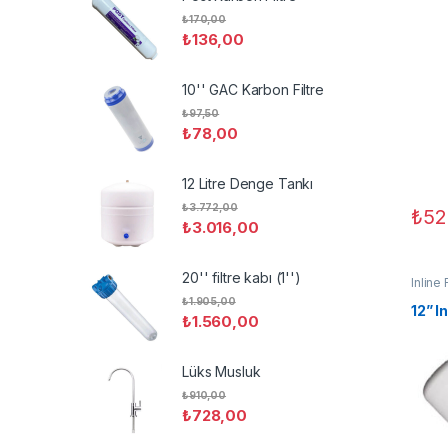
₺
170,00
₺
136,00
10'' GAC Karbon Filtre
₺
97,50
₺
78,00
12 Litre Denge Tankı
₺
3.772,00
₺
52
₺
3.016,00
20'' filtre kabı (1'')
Inline 
₺
1.905,00
12” I
₺
1.560,00
Lüks Musluk
₺
910,00
₺
728,00