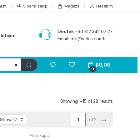
num
Sipariş Takip
Mağaza
Hesabım
Destek
+90 312 342 07 27
İletişim
Email: info@velos.com.tr
₺
0,00
0
Showing 1–15 of 28 results
→
of 2
Filtre Kapları