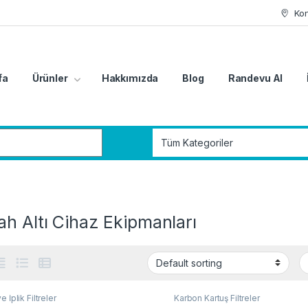
Ko
fa
Ürünler
Hakkımızda
Blog
Randevu Al
r:
h Altı Cihaz Ekipmanları
 İplik Filtreler
Karbon Kartuş Filtreler