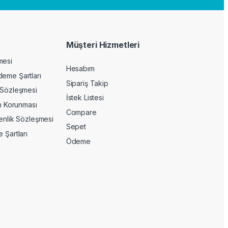
Müşteri Hizmetleri
mesi
Hesabım
deme Şartları
Sipariş Takip
 Sözleşmesi
İstek Listesi
in Korunması
Compare
venlik Sözleşmesi
Sepet
 Şartları
Ödeme