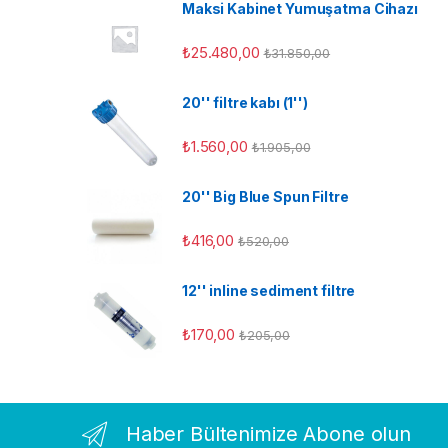
Maksi Kabinet Yumuşatma Cihazı
₺
25.480,00
₺
31.850,00
20'' filtre kabı (1'')
₺
1.560,00
₺
1.905,00
20'' Big Blue Spun Filtre
₺
416,00
₺
520,00
12'' inline sediment filtre
₺
170,00
₺
205,00
Haber Bültenimize Abone olun