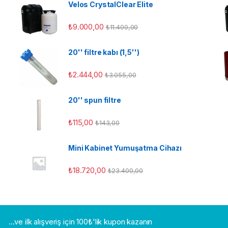
Velos CrystalClear Elite
₺
9.000,00
₺
11.400,00
20'' filtre kabı (1,5'')
₺
2.444,00
₺
3.055,00
20'' spun filtre
₺
115,00
₺
143,00
Mini Kabinet Yumuşatma Cihazı
₺
18.720,00
₺
23.400,00
...ve ilk alışveriş için 100₺'lik kupon kazanın