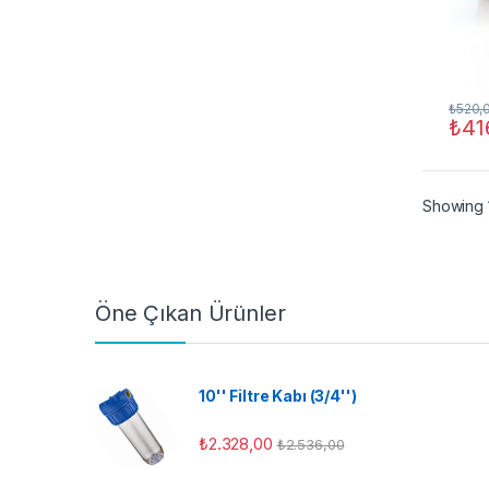
₺
520,
₺
41
Showing 1
Öne Çıkan Ürünler
10'' Filtre Kabı (3/4'')
₺
2.328,00
₺
2.536,00