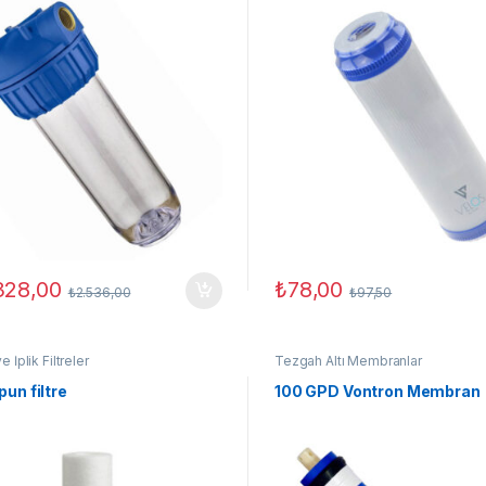
328,00
₺
78,00
₺
2.536,00
₺
97,50
 İplik Filtreler
Tezgah Altı Membranlar
pun filtre
100 GPD Vontron Membran