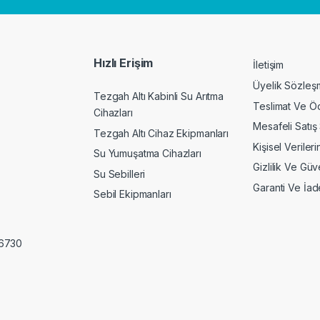
Hızlı Erişim
İletişim
Üyelik Sözleş
Tezgah Altı Kabinli Su Arıtma
Teslimat Ve Ö
Cihazları
Mesafeli Satış
Tezgah Altı Cihaz Ekipmanları
Kişisel Veriler
Su Yumuşatma Cihazları
Gizlilik Ve Gü
Su Sebilleri
Garanti Ve İade
Sebil Ekipmanları
06730