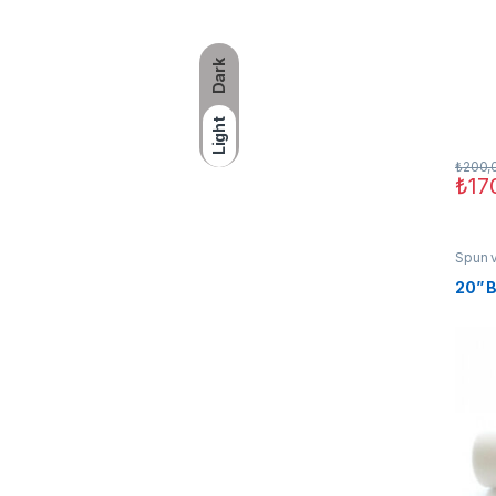
Dark
Light
₺
200,
₺
17
Spun ve
20” B