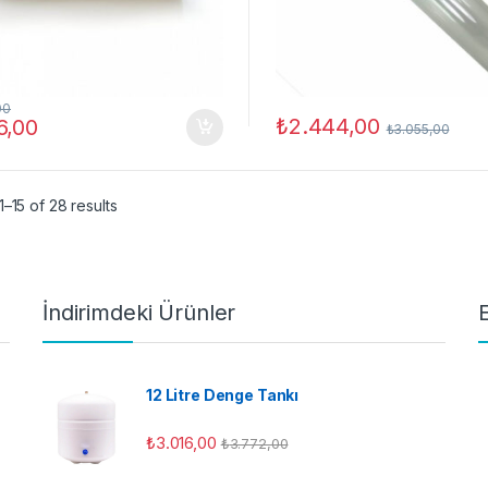
00
₺
2.444,00
6,00
₺
3.055,00
–15 of 28 results
İndirimdeki Ürünler
12 Litre Denge Tankı
₺
3.016,00
₺
3.772,00