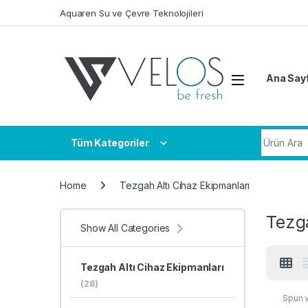
Skip to navigation
Skip to content
Aquaren Su ve Çevre Teknolojileri
Ana Say
Search fo
Tüm Kategoriler
Home
Tezgah Altı Cihaz Ekipmanları
Tezga
Show All Categories
Tezgah Altı Cihaz Ekipmanları
(28)
Spun ve