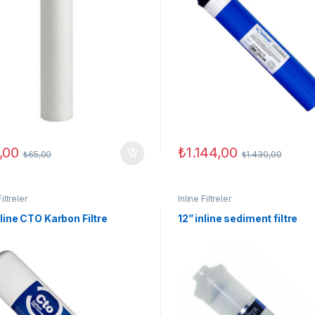
,00
₺
1.144,00
₺
65,00
₺
1.430,00
Filtreler
Inline Filtreler
nline CTO Karbon Filtre
12” inline sediment filtre