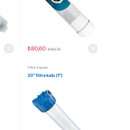
₺
80,60
₺
100,75
Filtre Kapları
20” filtre kabı (1”)