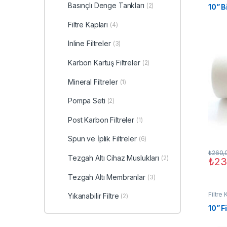
Basınçlı Denge Tankları
(2)
10” B
Filtre Kapları
(4)
Inline Filtreler
(3)
Karbon Kartuş Filtreler
(2)
Mineral Filtreler
(1)
Pompa Seti
(2)
Post Karbon Filtreler
(1)
Spun ve İplik Filtreler
(6)
₺
260,
Tezgah Altı Cihaz Muslukları
(2)
₺
23
Tezgah Altı Membranlar
(3)
Filtre 
Yıkanabilir Filtre
(2)
10” F