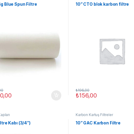
ig Blue Spun Filtre
10” CTO blok karbon filtre
00
₺
196,00
0,00
₺
156,00
Kapları
Karbon Kartuş Filtreler
iltre Kabı (3/4”)
10” GAC Karbon Filtre