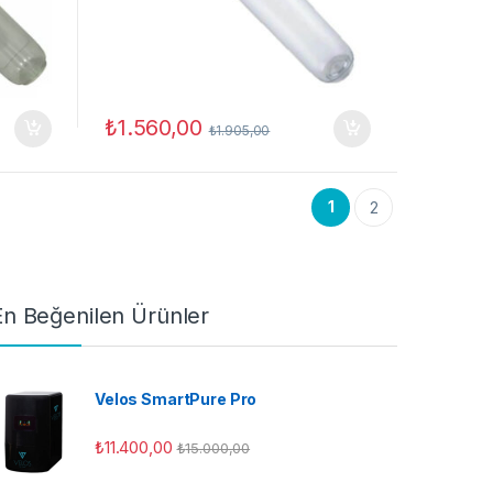
₺
1.560,00
₺
1.905,00
1
2
En Beğenilen Ürünler
Velos SmartPure Pro
₺
11.400,00
₺
15.000,00