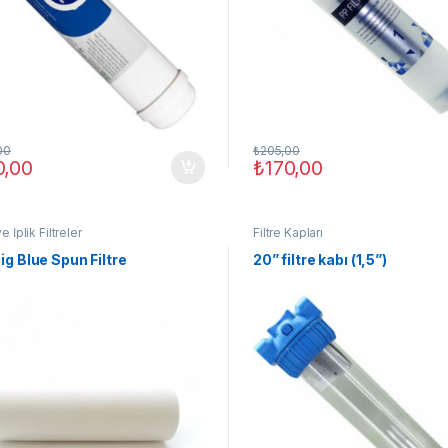
00
₺
205,00
0,00
₺
170,00
 İplik Filtreler
Filtre Kapları
ig Blue Spun Filtre
20” filtre kabı (1,5”)