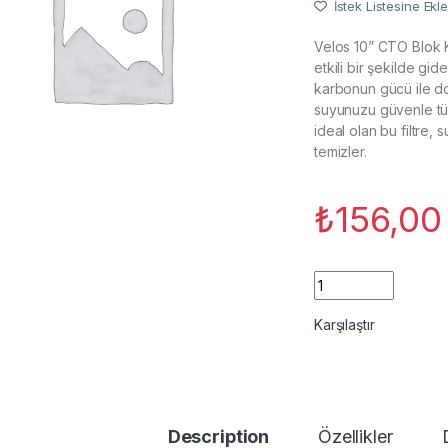
İstek Listesine Ekle
Velos 10” CTO Blok K
etkili bir şekilde gid
karbonun gücü ile don
suyunuzu güvenle tük
ideal olan bu filtre,
temizler.
₺
156,00
10'' CTO blok karbon
Karşılaştır
Description
Özellikler