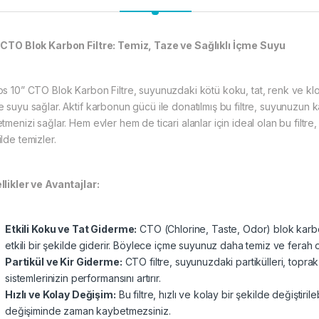
 CTO Blok Karbon Filtre: Temiz, Taze ve Sağlıklı İçme Suyu
os 10” CTO Blok Karbon Filtre, suyunuzdaki kötü koku, tat, renk ve kloru
e suyu sağlar. Aktif karbonun gücü ile donatılmış bu filtre, suyunuzun k
tmenizi sağlar. Hem evler hem de ticari alanlar için ideal olan bu filtr
lde temizler.
llikler ve Avantajlar:
Etkili Koku ve Tat Giderme:
CTO (Chlorine, Taste, Odor) blok karbon
etkili bir şekilde giderir. Böylece içme suyunuz daha temiz ve ferah o
Partikül ve Kir Giderme:
CTO filtre, suyunuzdaki partikülleri, toprak v
sistemlerinizin performansını artırır.
Hızlı ve Kolay Değişim:
Bu filtre, hızlı ve kolay bir şekilde değiştirile
değişiminde zaman kaybetmezsiniz.