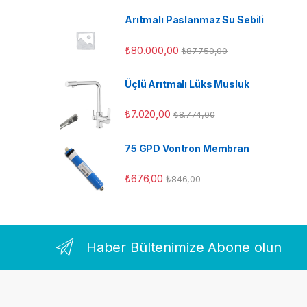
Arıtmalı Paslanmaz Su Sebili
₺
80.000,00
₺
87.750,00
Üçlü Arıtmalı Lüks Musluk
₺
7.020,00
₺
8.774,00
75 GPD Vontron Membran
₺
676,00
₺
846,00
Haber Bültenimize Abone olun