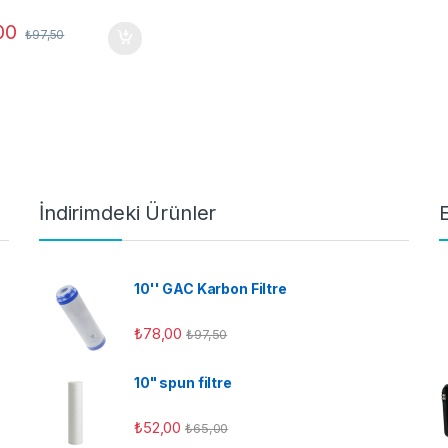
00
₺
97,50
İndirimdeki Ürünler
10'' GAC Karbon Filtre
₺
78,00
₺
97,50
10" spun filtre
₺
52,00
₺
65,00