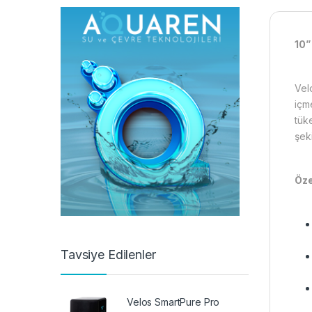
10”
Vel
içm
tüke
şeki
Öze
Tavsiye Edilenler
Velos SmartPure Pro