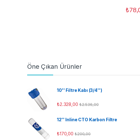
₺
78,
Öne Çıkan Ürünler
10'' Filtre Kabı (3/4'')
₺
2.328,00
₺
2.536,00
12'' Inline CTO Karbon Filtre
₺
170,00
₺
200,00