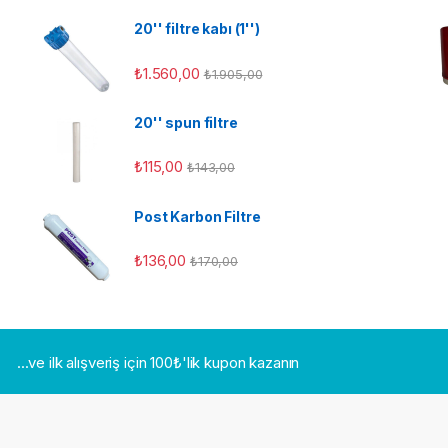
20'' filtre kabı (1'')
₺
1.560,00
₺
1.905,00
20'' spun filtre
₺
115,00
₺
143,00
Post Karbon Filtre
₺
136,00
₺
170,00
...ve ilk alışveriş için 100₺'lik kupon kazanın