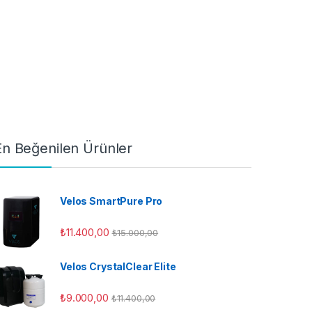
En Beğenilen Ürünler
Velos SmartPure Pro
₺
11.400,00
₺
15.000,00
Velos CrystalClear Elite
₺
9.000,00
₺
11.400,00