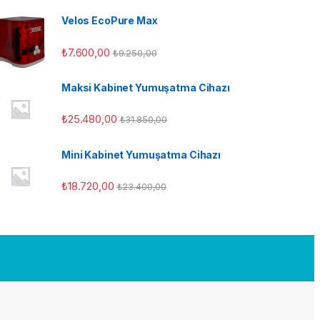
Velos EcoPure Max
₺
7.600,00
₺
9.250,00
Maksi Kabinet Yumuşatma Cihazı
₺
25.480,00
₺
31.850,00
Mini Kabinet Yumuşatma Cihazı
₺
18.720,00
₺
23.400,00