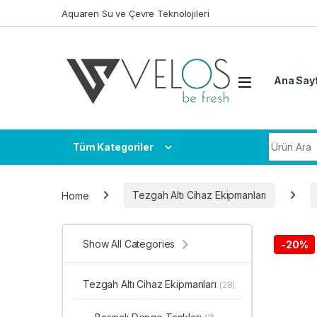
Skip to navigation
Skip to content
Aquaren Su ve Çevre Teknolojileri
Ana Say
Search fo
Tüm Kategoriler
Home
Tezgah Altı Cihaz Ekipmanları
Show All Categories
-
20%
Tezgah Altı Cihaz Ekipmanları
(28)