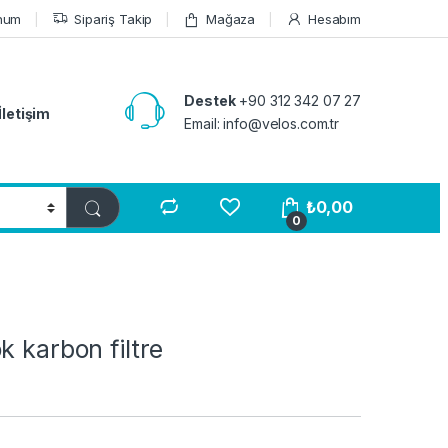
num
Sipariş Takip
Mağaza
Hesabım
Destek
+90 312 342 07 27
İletişim
Email: info@velos.com.tr
₺
0,00
0
k karbon filtre