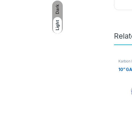
Dark
Light
Rela
Karbon K
10” GA