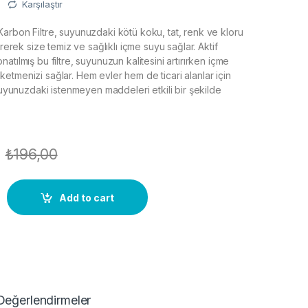
Karşılaştır
arbon Filtre, suyunuzdaki kötü koku, tat, renk ve kloru
ererek size temiz ve sağlıklı içme suyu sağlar. Aktif
atılmış bu filtre, suyunuzun kalitesini artırırken içme
etmenizi sağlar. Hem evler hem de ticari alanlar için
 suyunuzdaki istenmeyen maddeleri etkili bir şekilde
₺
196,00
 filtre quantity
Add to cart
Değerlendirmeler