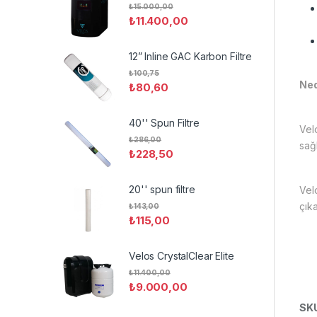
₺
15.000,00
₺
11.400,00
12” Inline GAC Karbon Filtre
₺
100,75
Ned
₺
80,60
40'' Spun Filtre
Vel
₺
286,00
sağl
₺
228,50
20'' spun filtre
Vel
çıka
₺
143,00
₺
115,00
Velos CrystalClear Elite
₺
11.400,00
₺
9.000,00
SK