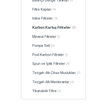
Basınçlı Denge Tankları
(2)
Filtre Kapları
(4)
Inline Filtreler
(3)
Karbon Kartuş Filtreler
(2)
Mineral Filtreler
(1)
Pompa Seti
(2)
Post Karbon Filtreler
(1)
Spun ve İplik Filtreler
(6)
Tezgah Altı Cihaz Muslukları
(2)
Tezgah Altı Membranlar
(3)
Yıkanabilir Filtre
(2)