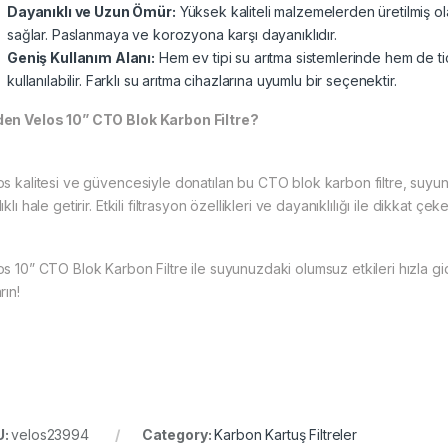
Dayanıklı ve Uzun Ömür:
Yüksek kaliteli malzemelerden üretilmiş ol
sağlar. Paslanmaya ve korozyona karşı dayanıklıdır.
Geniş Kullanım Alanı:
Hem ev tipi su arıtma sistemlerinde hem de ti
kullanılabilir. Farklı su arıtma cihazlarına uyumlu bir seçenektir.
en Velos 10” CTO Blok Karbon Filtre?
os kalitesi ve güvencesiyle donatılan bu CTO blok karbon filtre, suyun
ıklı hale getirir. Etkili filtrasyon özellikleri ve dayanıklılığı ile dikkat çeke
os 10” CTO Blok Karbon Filtre ile suyunuzdaki olumsuz etkileri hızla gi
rın!
U:
velos23994
Category:
Karbon Kartuş Filtreler